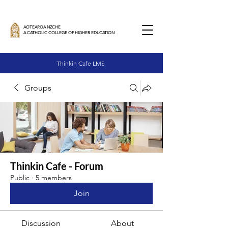
AOTEAROA NZCHE
A CATHOLIC COLLEGE OF HIGHER EDUCATION
Thinkin Cafe LMS
Groups
Thinkin Cafe - Forum
Public
·
5 members
Join
Discussion
About