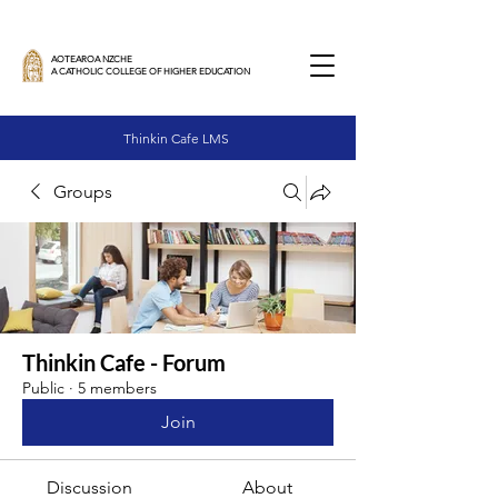
AOTEAROA NZCHE
A CATHOLIC COLLEGE OF HIGHER EDUCATION
Thinkin Cafe LMS
Groups
Thinkin Cafe - Forum
Public
·
5 members
Join
Discussion
About