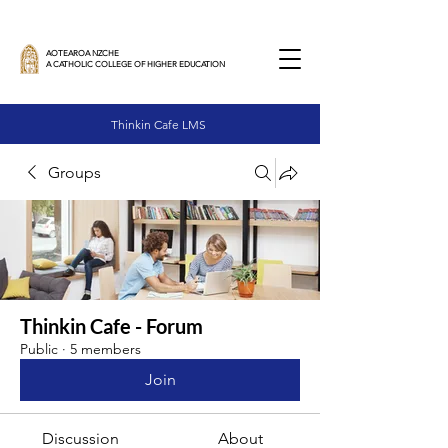
AOTEAROA NZCHE
A CATHOLIC COLLEGE OF HIGHER EDUCATION
Thinkin Cafe LMS
Groups
Thinkin Cafe - Forum
Public
·
5 members
Join
Discussion
About