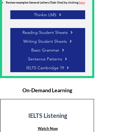
Review examples General Letters (Task One) by clicking
here
Thinkin LMS
Reading Student Sheets
Writing Student Sheets
Basic Grammar
Sentence Patterns
IELTS Cambridge 19
On-Demand Learning
IELTS Listening
Watch Now