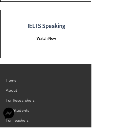
IELTS Speaking
Watch Now
Home
About
For Researchers
For Students
For Teachers